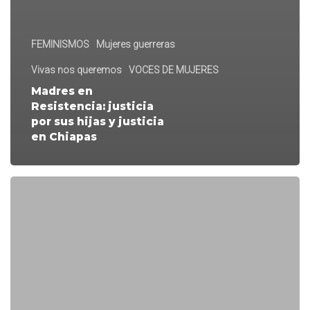
FEMINISMOS
Mujeres guerreras
Vivas nos queremos
VOCES DE MUJERES
Madres en
Resistencia: justicia
por sus hijas y justicia
en Chiapas
Infinitas
formas
de
ser
lesbiana:
cinco