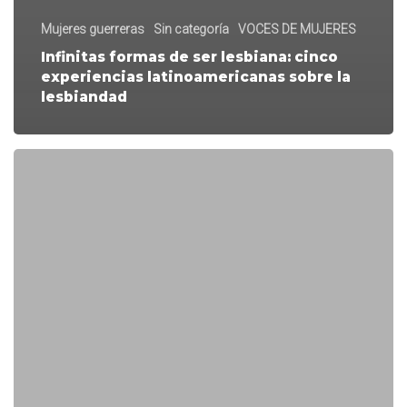
Mujeres guerreras
Sin categoría
VOCES DE MUJERES
Infinitas formas de ser lesbiana: cinco
experiencias latinoamericanas sobre la
lesbiandad
Un
cuarto
propio:
migración,
salud
mental
y
el
derecho