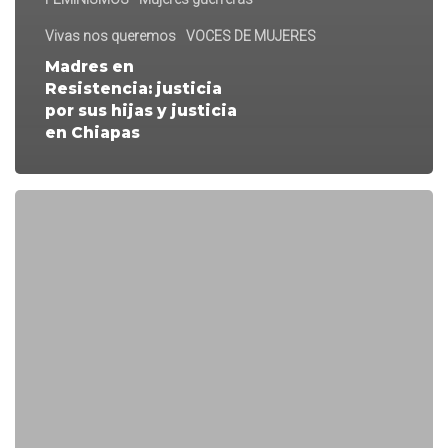
Vivas nos queremos
VOCES DE MUJERES
Madres en
Resistencia: justicia
por sus hijas y justicia
en Chiapas
Infinitas
formas
de
ser
lesbiana:
cinco
experiencias
latinoamericanas